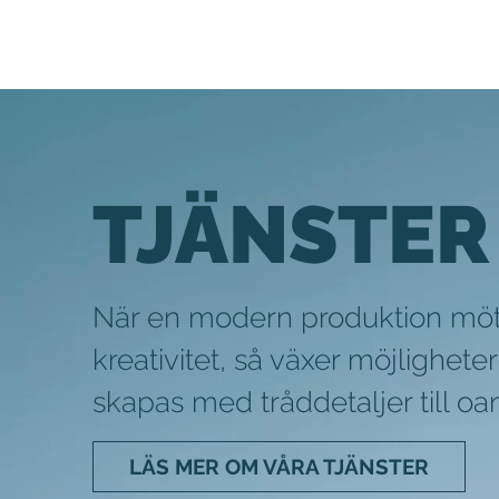
TJÄNSTER
När en modern produktion möt
kreativitet, så växer möjlighet
skapas med tråddetaljer till oa
LÄS MER OM VÅRA TJÄNSTER