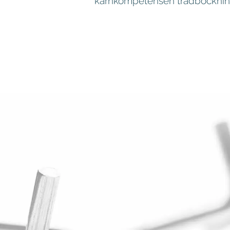
kärnkompetensen trådbockning 