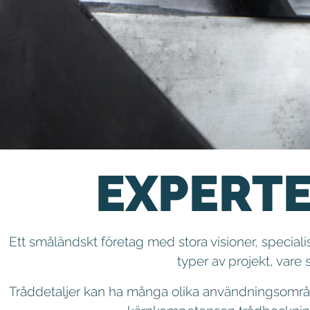
EXPERT
Ett småländskt företag med stora visioner, specia
typer av projekt, vare 
Tråddetaljer kan ha många olika användningsområd