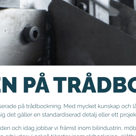
EN PÅ TRÅDB
liserade på trådbockning. Med mycket kunskap och lån
sig det gäller en standardiserad detalj eller ett proje
en och idag jobbar vi främst inom bilindustrin, mö