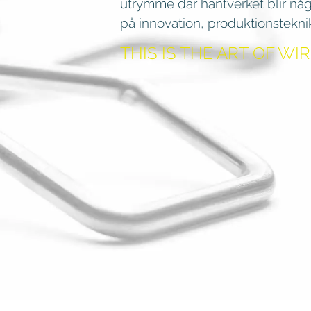
utrymme där hantverket blir någ
på innovation, produktionstekni
THIS IS THE ART OF WI