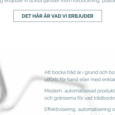
erbjuder vi också tjänster inom rörbockning, plåt
DET HÄR ÄR VAD VI ERBJUDER
Att bocka tråd är i grund och bo
utförts för hand eller med enklar
Modern, automatiserad produkti
och gränserna för vad trådbockn
Effektivisering, automatisering 