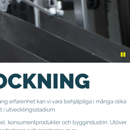
OCKNING
g erfarenhet kan vi vara behjälpliga i många olika
kt i utvecklingsstadium.
bel, konsumentprodukter och byggindustrin. Utöver