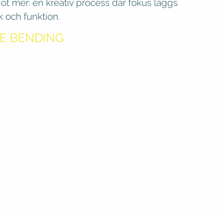
ot mer: en kreativ process där fokus läggs
k och funktion.
RE BENDING